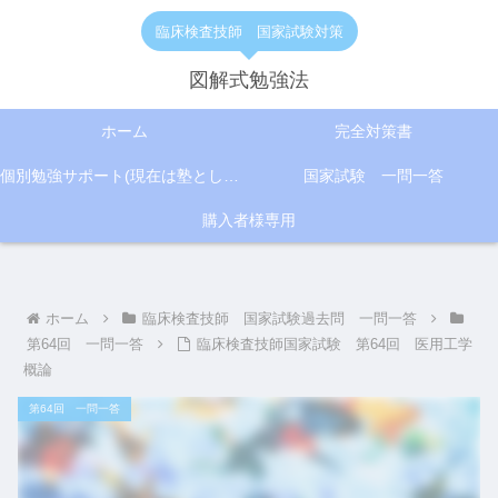
臨床検査技師 国家試験対策
図解式勉強法
ホーム
完全対策書
個別勉強サポート(現在は塾として活動)
国家試験 一問一答
購入者様専用
ホーム
臨床検査技師 国家試験過去問 一問一答
第64回 一問一答
臨床検査技師国家試験 第64回 医用工学
概論
第64回 一問一答