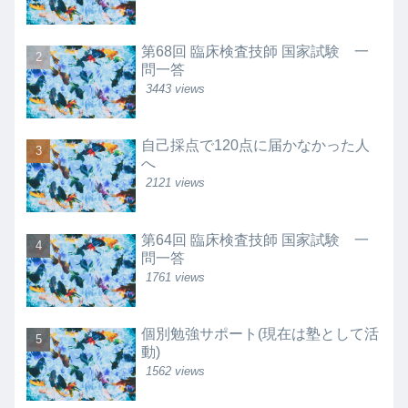
第68回 臨床検査技師 国家試験 一
問一答
3443 views
自己採点で120点に届かなかった人
へ
2121 views
第64回 臨床検査技師 国家試験 一
問一答
1761 views
個別勉強サポート(現在は塾として活
動)
1562 views