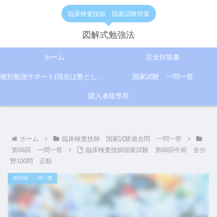
臨床検査技師 国家試験対策
図解式勉強法
ホーム
完全対策書
個別勉強サポート(現在は塾として活動)
国家試験 一問一答
購入者様専用
ホーム
臨床検査技師 国家試験過去問 一問一答
第66回 一問一答
臨床検査技師国家試験 第66回午前 全分
野100問 正順
第66回 一問一答