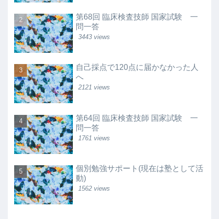
第68回 臨床検査技師 国家試験 一
問一答
3443 views
自己採点で120点に届かなかった人
へ
2121 views
第64回 臨床検査技師 国家試験 一
問一答
1761 views
個別勉強サポート(現在は塾として活
動)
1562 views