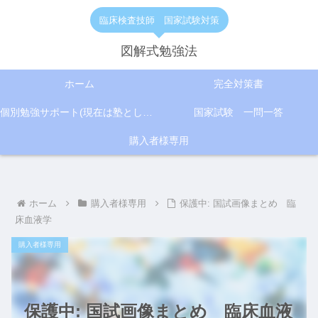
臨床検査技師 国家試験対策
図解式勉強法
ホーム
完全対策書
個別勉強サポート(現在は塾として活動)
国家試験 一問一答
購入者様専用
ホーム
購入者様専用
保護中: 国試画像まとめ 臨
床血液学
購入者様専用
保護中: 国試画像まとめ 臨床血液