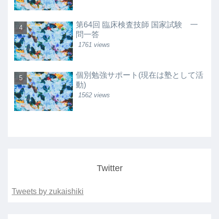
第64回 臨床検査技師 国家試験 一
問一答
1761 views
個別勉強サポート(現在は塾として活
動)
1562 views
Twitter
Tweets by zukaishiki