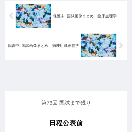
保護中: 国試画像まとめ 臨床生理学
保護中: 国試画像まとめ 病理組織細胞学
第73回 国試まで残り
日程公表前