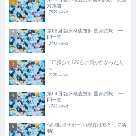
対策書
7809 views
第68回 臨床検査技師 国家試験 一
問一答
3443 views
自己採点で120点に届かなかった人
へ
2120 views
第64回 臨床検査技師 国家試験 一
問一答
1761 views
個別勉強サポート(現在は塾として活
動)