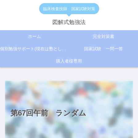
臨床検査技師 国家試験対策
図解式勉強法
ホーム
完全対策書
個別勉強サポート(現在は塾として活動)
国家試験 一問一答
購入者様専用
第67回午前 ランダム